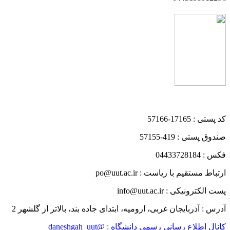
کد پستی : 17165-57166
صندوق پستی : 419-57155
فکس : 04433728184
ارتباط مستقیم با ریاست : po@uut.ac.ir
پست الکترونیکی : info@uut.ac.ir
آدرس : آذربایجان غربی، ارومیه، ابتدای جاده بند، بالاتر از گلشهر 2
کانال اطلاع رسانی رسمی دانشگاه : @daneshgah_uut