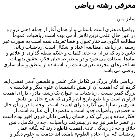
معرفی رشته ریاضی
سایز متن
ریاضیات هنری است باستانی و از همان آغاز از جمله ذهنی ترین و
در عین حال علمی ترین تلاش آدمی بوده است ریاضیات عموماً
مطالعه الگوی ساختار تحول و فضا تعریف شده است به صورت غیر
رسمی تر ریاضی مطالعه اعداد و اشکال است .ریاضیات زبانی
خاص دارد که در آن به جای کلمات و علائم نقطه گذاری از علائم و
نمادها استفاده می شود و در منظر صاحبان فکر، تحقیق بدیهیات
«ساختارهای مجرد» تعریف شده و با استفاده از منطق و نماد سازی
ریاضی می باشد.
ریاضی دانان بزرگ در تکامل فکر علمی و فلسفی آدمی نقشی ایفا
کرده اند که اهمیت آن از نقش دانشمندان علوم دیگر و فلاسفه ی
بزرگ کمتر نیست ، ریاضیات به عنوان یک رشته مادر ، دارای اهمیت
فراوان است و با طبع تاریخ آن و اثری که شرح حال این دانش
بشری بر نسلها می گذارد دارای اهمیت است. توجه ما در زمان حال
به خصوص ریاضیات جدید است و مقصود از آن عبارت است از
افکار ساده و بزرگی که راهنمای ریاضی دانان قرون اخیر بوده است
در عصر حاضر نیز چه در پیشرفت ریاضیات ، چه در تکامل دانش
خلاق و چه در زندگی عادی اهمیت قاطع دارند که یگانه عمل
ریاضیات که آنرا «خادم العلوم» نامیده اند خدمت به علوم دیگر و