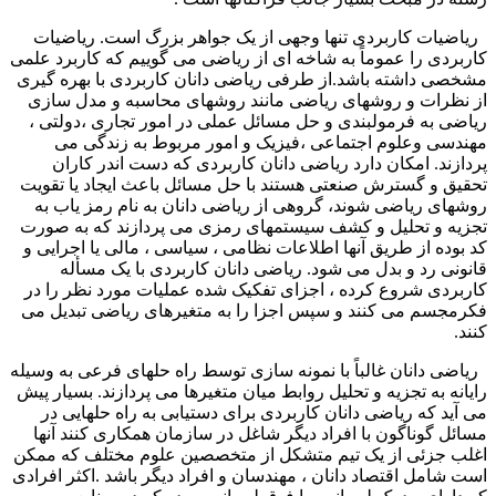
ریاضیات کاربردی تنها وجهی از یک جواهر بزرگ است. ریاضیات
کاربردی را عموماً به شاخه ای از ریاضی می گوییم که کاربرد علمی
مشخصی داشته باشد.از طرفی ریاضی دانان کاربردی با بهره گیری
از نظرات و روشهای ریاضی مانند روشهای محاسبه و مدل سازی
ریاضی به فرمولبندی و حل مسائل عملی در امور تجاری ،دولتی ،
مهندسی وعلوم اجتماعی ،فیزیک و امور مربوط به زندگی می
پردازند. امکان دارد ریاضی دانان کاربردی که دست اندر کاران
تحقیق و گسترش صنعتی هستند با حل مسائل باعث ایجاد یا تقویت
روشهای ریاضی شوند، گروهی از ریاضی دانان به نام رمز یاب به
تجزیه و تحلیل و کشف سیستمهای رمزی می پردازند که به صورت
کد بوده از طریق آنها اطلاعات نظامی ، سیاسی ، مالی یا اجرایی و
قانونی رد و بدل می شود. ریاضی دانان کاربردی با یک مسأله
کاربردی شروع کرده ، اجزای تفکیک شده عملیات مورد نظر را در
فکرمجسم می کنند و سپس اجزا را به متغیرهای ریاضی تبدیل می
کنند.
ریاضی دانان غالباً با نمونه سازی توسط راه حلهای فرعی به وسیله
رایانه به تجزیه و تحلیل روابط میان متغیرها می پردازند. بسیار پیش
می آید که ریاضی دانان کاربردی برای دستیابی به راه حلهایی در
مسائل گوناگون با افراد دیگر شاغل در سازمان همکاری کنند آنها
اغلب جزئی از یک تیم متشکل از متخصصین علوم مختلف که ممکن
است شامل اقتصاد دانان ، مهندسان و افراد دیگر باشد .اکثر افرادی