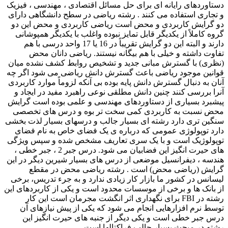
دستاوردهای رایانه ای برای حل مسائل اقتصادی ، مهندسی ، فیزیک
و تجاری استفاده می کنند . رشته ریاضی در سطح دانشگاهی دارای
دو گرایش کاربردی و محض است ریاضی کاربردی و محض این دو
گروه کاملاً از یکدیگر قابل تمایز نبوده واغلب با یکدیگر همپوشانی
دارند و البته این دو گرایش تقریباً در 16 یا 17 واحد درسی با هم
تفاوت داشته و خیلی با هم بیگانه نیستند. ریاضی دانان محض
(نظری) با گسترش مبانی جدید و تشخیص روابط کشف نشده میان
قوانین موجود ریاضی باعث گسترش دانش ریاضی می شود اگر چه
آنان به دنبال گسترش دانش پایه بوده بی آنکه لزوماً موارد کاربردی
آنرا بررسی کنند چنین دانش مطلقی نوعی راهبرد مفید در ایجاد و
پیشبرد بسیاری از دستاوردهای مهندسی و علمی بوده است گرایش
محض نسبت به کاربردی کمی سخت تر بوه و درس های تخصصی
سنگین تری دارد رشته ای بسیار جالب و درسهای بسیار لذت بخشی
دارد توپولوژی عمومی که درباره ی یک فضای خاص به نام فضای
توپولوژیک است و با یک سری تعاریف مشخص شده و سپس ویژگی
های حیرت انگیز این فضابیان می شود. درس جبر 2 ، جبر خطی ،
هندسه ، دیفرانسیل موضعی از درس های بسیار شیرین دیگر در این
گرایش (ریاضی محض) است . رشته ریاضی محض در مقطع
لیسانس در کشور ما بازار کار زیادی ندارد و به جرء تدریس، برخی
از بانک ها و برخی از موسسات محدود است و یکی از کاربردهای این
رشته در FBI برای نگهداری اثر انگشت مجرمان است این کار
توسط نرم افزارهایی انجام می شود که یکی از پیش نیازهای آن
درس جبر خطی است و یکی دیگر از جنبه های حیرت انگیز این
رشته در مبحث بسیار جالب فراکتالها است .