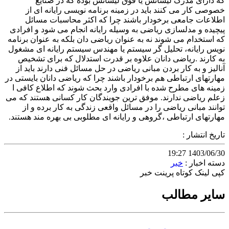
که دارای مدرک لیسانس یا فوق لیسانس بوده که در صنایع
خصوصی کار می کنند باید در زمینه برنامه نویسی رایانه ای از
اطلاعات جامعی برخودار باشند چرا که اکثر محاسبات مسائل
پیچیده و مدلسازی ریاضی به وسیله رایانه انجام می شود و افرادی
که استخدام می شوند نه به عنوان ریاضی دان بلکه به عنوان برنامه
نویس رایانه، تحلیل گر سیستم یا مهندس سیستم رایانه ای مشغول
به کارند .ریاضی دانان علاوه بر قدرت استدلال که برای تشخیص
آنالیز و به کار بردن مبانی ریاضی در حل مسائل فنی دارند باید از
مهارتهای ارتباطی هم برخودار باشند چرا که ریاضی دانان بایستی در
زمینه های مطرح شده با افرادی وارد بحث شوند که اطلاع کافی ا
زعلم ریاضی ندارند. موفق ترین جویندگان کار کسانی هستند که می
توانند مبانی ریاضی را در مسائل واقعی زندگی به کار برده و از
مهارتهای ارتباطی ،گروهی و رایانه ای مطلوبی بی بهره مند هستند.
تاریخ انتشار :
1403/06/30 19:27
دسته اخبار :
خبر
کپی لینک کوتاه
پرینت خبر
سایر مطالب