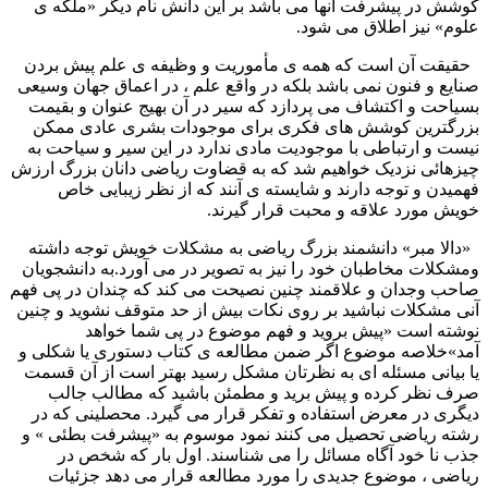
کوشش در پیشرفت آنها می باشد بر این دانش نام دیگر «ملکه ی
علوم» نیز اطلاق می شود.
حقیقت آن است که همه ی مأموریت و وظیفه ی علم پیش بردن
صنایع و فنون نمی باشد بلکه در واقع علم ، در اعماق جهان وسیعی
بسیاحت و اکتشاف می پردازد که سیر در آن بهیج عنوان و بقیمت
بزرگترین کوشش های فکری برای موجودات بشری عادی ممکن
نیست و ارتباطی با موجودیت مادی ندارد در این سیر و سیاحت به
چیزهائی نزدیک خواهیم شد که به قضاوت ریاضی دانان بزرگ ارزش
فهمیدن و توجه دارند و شایسته ی آنند که از نظر زیبایی خاص
خویش مورد علاقه و محبت قرار گیرند.
«دالا مبر» دانشمند بزرگ ریاضی به مشکلات خویش توجه داشته
ومشکلات مخاطبان خود را نیز به تصویر در می آورد.به دانشجویان
صاحب وجدان و علاقمند چنین نصیحت می کند که چندان در پی فهم
آنی مشکلات نباشید بر روی نکات بیش از حد متوقف نشوید و چنین
نوشته است «پیش بروید و فهم موضوع در پی شما خواهد
آمد»خلاصه موضوع اگر ضمن مطالعه ی کتاب دستوری یا شکلی و
یا بیانی مسئله ای به نظرتان مشکل رسید بهتر است از آن قسمت
صرف نظر کرده و پیش برید و مطمئن باشید که مطالب جالب
دیگری در معرض استفاده و تفکر قرار می گیرد. محصلینی که در
رشته ریاضی تحصیل می کنند نمود موسوم به «پیشرفت بطئی » و
جذب نا خود آگاه مسائل را می شناسند. اول بار که شخص در
ریاضی ، موضوع جدیدی را مورد مطالعه قرار می دهد جزئیات