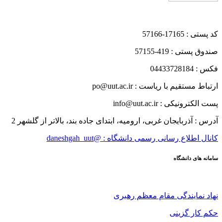
کد پستی : 17165-57166
صندوق پستی : 419-57155
فکس : 04433728184
ارتباط مستقیم با ریاست : po@uut.ac.ir
پست الکترونیکی : info@uut.ac.ir
آدرس : آذربایجان غربی، ارومیه، ابتدای جاده بند، بالاتر از گلشهر 2
کانال اطلاع رسانی رسمی دانشگاه : @daneshgah_uut
سامانه های دانشگاه
نهاد نمایندگی مقام معظم رهبری
حکم کار گزینی