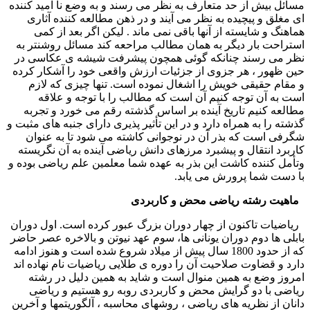
مسائل بیش از حد متعارف به نظر می رسند و به وضع نا امید کننده
ای مغلق و پیچیده به نظر می آیند و در ذهن مطالعه کننده آثاری
هماهنگ و شایسته از آنها باقی نمی ماند . لیکن اگر بعد از کمی
استراحت بار دیگر به همان مطالب مراحعه کند مسائل روشنتر به
نظر می رسند چنانکه گوئی همچون پیشرفت شیشه ی عکاسی در
حین ظهور ، هر جزوی از جزئیات ارزش واقعی خود را آشکار کرده
و مقام حقیقی خویش را اشغال نموده است. تنها چیزی که لازم
است به آن توجه کنیم آن است که مطالب را با توجه و علاقه
مطالعه کنیم تاریخ آینده بر اساس گذشته رقم می خورد و تجربه
گذشته را به همراه دارد و در این تأثیر پذیری دارای جنبه های مثبت و
شگرفی است که بذر آن در نوجوانی کاشته می شود تا به عنوان
کاربرد انتقال و پیشبرد مرزهای دانش ریاضی آینده به آن نگریسته
وتأمل کننده کاشت این بذر به عهده شما معلمین علم ریاضی بوده و
با دست شما پرورش می یابد.
ماهیت رشته ریاضی محض و کاربردی
ریاضیات تاکنون از چهار دوران بزرگ عبور کرده است. اول دوران
بابلی ها دوم دوران یونانی ها، سوم عهد نیوتن و بالاخره عصر حاضر
که از حدود 1800 سال پیش از میلاد شروع شده است و هنوز ادامه
دارد و قضاوت صلاحیت آن را دوره ی طلایی ریاضیات نام نهاده اند
امروز وضع به همین منوال است و شاید به همین دلیل در رشته
ریاضی با دو گرایش محض و کاربردی روبه رو هستیم و ریاضی
دانان از نظریه های ریاضی ، روشهای محاسبه ، آلگوریتمها و آخرین