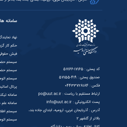
سامانه ها
نهاد نمایند
حکم کار گزی
فیش حقوق
سیستم حضو
کد پستی : 17165-57166
سیستم حضور
صندوق پستی : 419-57155
سیستم اتوما
فکس : 04433728184
پرتال اساتید
ارتباط مستقیم با ریاست : po@uut.ac.ir
سامانه تیکت
پست الکترونیکی : info@uut.ac.ir
سامانه علم
آدرس : آذربایجان غربی، ارومیه، ابتدای جاده بند،
سیستم اطلا
بالاتر از گلشهر 2
سیستم اتوما
کانال اطلاع رسانی رسمی دانشگاه