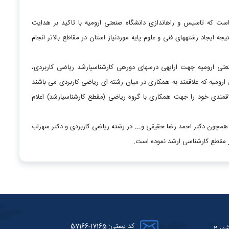
ت که تاسیس و راه­اندازی دانشگاه صنعتی ارومیه با تاکید بر هدایت
 ایجاد رشته­های فنی و علوم پایه موردنیاز استان در مقاطع بالاتر انجام
رومیه جهت ارایه­ی درس­های دوره­ی کارشناسی­ارشد ریاضی کاربردی،
میه که علاقمند به همکاری در میان رشته ای ریاضی کاربردی می باشند
قمندی خود را جهت همکاری با گروه ریاضی (مقطع کارشناسی­ارشد) اعلام
رب همچون دکتر احمد رضا حقیقی و... در رشته ریاضی کاربردی و دکتر سهراب
کد پستی: 17165-57166
هر 2