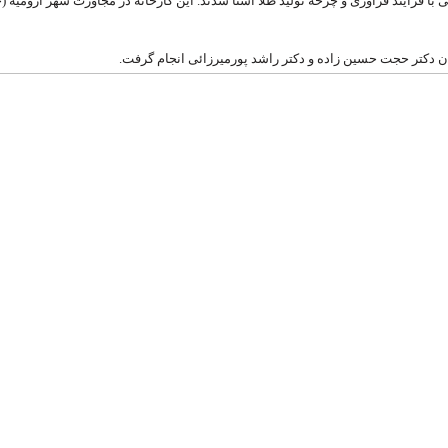
ا فرایند فراوری و چرخه تولید طلا آشنا شدند. این کارخانه در مجاورت شهر ارومیه (جا
عدن دکتر حجت حسین زاده و دکتر راشد پورمیرزائی انجام گرفت.