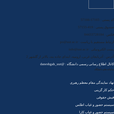
کد پستی : 17165-57166
صندوق پستی : 419-57155
فکس : 04433728184
ارتباط مستقیم با ریاست : po@uut.ac.ir
پست الکترونیکی : info@uut.ac.ir
آدرس : آذربایجان غربی، ارومیه، ابتدای جاده بند، بالاتر از گلشهر 2
کانال اطلاع رسانی رسمی دانشگاه : @daneshgah_uut
سامانه های دانشگاه
نهاد نمایندگی مقام معظم رهبری
حکم کار گزینی
فیش حقوقی
سیستم حضور و غیاب اطلس
سیستم حضور و غیاب کارا