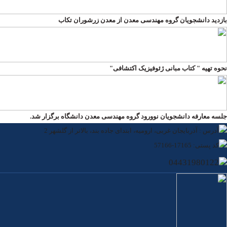
بازدید دانشجویان گروه مهندسی معدن از معدن زرشوران تکاب
نحوه تهیه " کتاب مبانی ژئوفیزیک اکتشافی"
جلسه معارفه دانشجویان نوورود گروه مهندسی معدن دانشگاه برگزار شد.
آدرس : آذربایجان غربی، ارومیه، ابتدای جاده بند، بالاتر از گلشهر 2
کد پستی: 17165-57166
04431980122