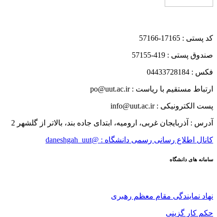
کد پستی : 17165-57166
صندوق پستی : 419-57155
فکس : 04433728184
ارتباط مستقیم با ریاست : po@uut.ac.ir
پست الکترونیکی : info@uut.ac.ir
آدرس : آذربایجان غربی، ارومیه، ابتدای جاده بند، بالاتر از گلشهر 2
کانال اطلاع رسانی رسمی دانشگاه : @daneshgah_uut
سامانه های دانشگاه
نهاد نمایندگی مقام معظم رهبری
حکم کار گزینی