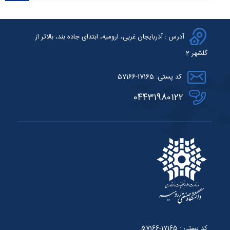
آدرس : آذربایجان غربی، ارومیه، ابتدای جاده بند، بالاتر از
گلشهر 2
کد پستی: 17165-57166
04431980122
کد پستی : 17165-57166