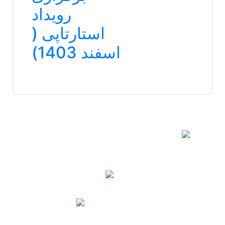
رویداد
استارتاپی (
اسفند 1403)
آدرس : آذربایجان غربی، ارومیه، ابتدای جاده بند،
بالاتر از گلشهر 2
کد پستی: 17165-57166
04431980122