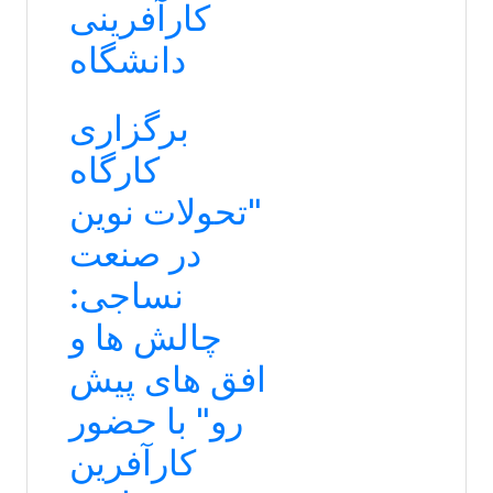
کارآفرینی
دانشگاه
برگزاری
کارگاه
"تحولات نوین
در صنعت
نساجی:
چالش ها و
افق های پیش
رو" با حضور
کارآفرین