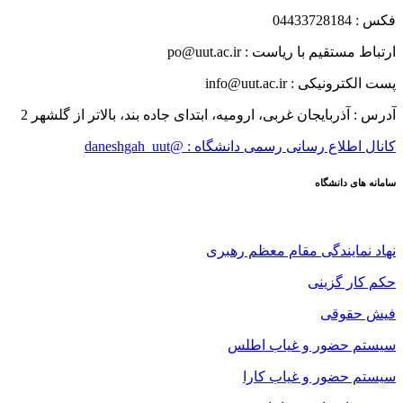
فکس : 04433728184
ارتباط مستقیم با ریاست : po@uut.ac.ir
پست الکترونیکی : info@uut.ac.ir
آدرس : آذربایجان غربی، ارومیه، ابتدای جاده بند، بالاتر از گلشهر 2
کانال اطلاع رسانی رسمی دانشگاه : @daneshgah_uut
سامانه های دانشگاه
نهاد نمایندگی مقام معظم رهبری
حکم کار گزینی
فیش حقوقی
سیستم حضور و غیاب اطلس
سیستم حضور و غیاب کارا