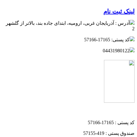
لینک ثبت نام
آدرس : آذربایجان غربی، ارومیه، ابتدای جاده بند، بالاتر از گلشهر
2
کد پستی: 17165-57166
04431980122
کد پستی : 17165-57166
صندوق پستی : 419-57155