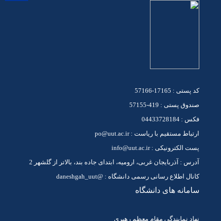
کد پستی : 17165-57166
صندوق پستی : 419-57155
فکس : 04433728184
ارتباط مستقیم با ریاست : po@uut.ac.ir
پست الکترونیکی : info@uut.ac.ir
آدرس : آذربایجان غربی، ارومیه، ابتدای جاده بند، بالاتر از گلشهر 2
کانال اطلاع رسانی رسمی دانشگاه : @daneshgah_uut
سامانه های دانشگاه
نهاد نمایندگی مقام معظم رهبری