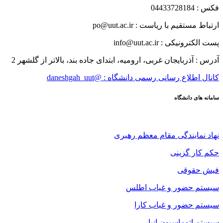
فکس : 04433728184
ارتباط مستقیم با ریاست : po@uut.ac.ir
پست الکترونیکی : info@uut.ac.ir
آدرس : آذربایجان غربی، ارومیه، ابتدای جاده بند، بالاتر از گلشهر 2
کانال اطلاع رسانی رسمی دانشگاه : @daneshgah_uut
سامانه های دانشگاه
نهاد نمایندگی مقام معظم رهبری
حکم کار گزینی
فیش حقوقی
سیستم حضور و غیاب اطلس
سیستم حضور و غیاب کارا
سیستم اتوماسیون انبار