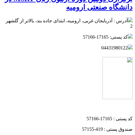
دانشگاه صنعتی ارومیه
آدرس : آذربایجان غربی، ارومیه، ابتدای جاده بند، بالاتر از گلشهر
2
کد پستی: 17165-57166
04431980122
کد پستی : 17165-57166
صندوق پستی : 419-57155