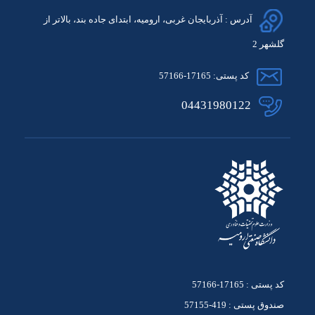
آدرس : آذربایجان غربی، ارومیه، ابتدای جاده بند، بالاتر از
گلشهر 2
کد پستی: 17165-57166
04431980122
کد پستی : 17165-57166
صندوق پستی : 419-57155