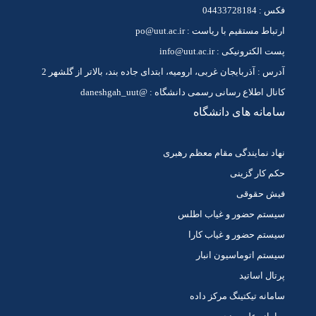
فکس : 04433728184
ارتباط مستقیم با ریاست : po@uut.ac.ir
پست الکترونیکی : info@uut.ac.ir
آدرس : آذربایجان غربی، ارومیه، ابتدای جاده بند، بالاتر از گلشهر 2
کانال اطلاع رسانی رسمی دانشگاه : @daneshgah_uut
سامانه های دانشگاه
نهاد نمایندگی مقام معظم رهبری
حکم کار گزینی
فیش حقوقی
سیستم حضور و غیاب اطلس
سیستم حضور و غیاب کارا
سیستم اتوماسیون انبار
پرتال اساتید
سامانه تیکتینگ مرکز داده