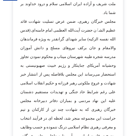
ملت شریف و آزاده ایران اسلامی سلام و درود خداوند بر
شما باد.
مجلس خبرگان رهبری، ضمن عرض تسلیت شهادت قائد
عظیم الشٱن حضرت آیت‌الله العظمی امام خامنه‌ای (قدس
الله نفسه الزکیه) سایر شهدای گرانقدر به ویژه فرماندهان
والامقام و جان برکف نیروهای مسلح و دانش آموزان
مدرسه شجره طیبه شهرستان میناب و محکوم نمودن تجاوز
وحشیانه آمریکای جنایتکار و رژیم خبیث صهیونیستی به
استحضار می‌رساند این مجلس بلافاصله پس از انتشار خبر
شهادت و عروج ملکوتی رهبر فرزانه و حکیم انقلاب اسلامی
علی رغم شرایط حاد جنگی و تهدیدات مستقیم دشمنان
علیه این نهاد مردمی و بمباران دفاتر دبیرخانه مجلس
خبرگان رهبری که به شهادت چند تن از کارکنان و تیم
حراست این مجموعه منجر شد، لحظه ای در فرآیند انتخاب
و معرفی رهبری نظام اسلامی درنگ ننموده و حسب وظایف
مندرج در قانون اساسی و آیین نامه داخلی مجلس خبرگان،