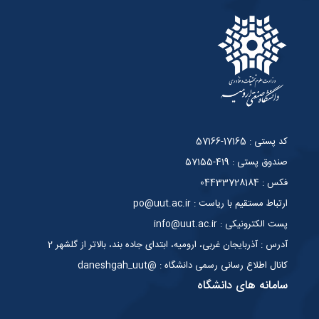
کد پستی : 17165-57166
صندوق پستی : 419-57155
فکس : 04433728184
ارتباط مستقیم با ریاست : po@uut.ac.ir
پست الکترونیکی : info@uut.ac.ir
آدرس : آذربایجان غربی، ارومیه، ابتدای جاده بند، بالاتر از گلشهر 2
کانال اطلاع رسانی رسمی دانشگاه : @daneshgah_uut
سامانه های دانشگاه