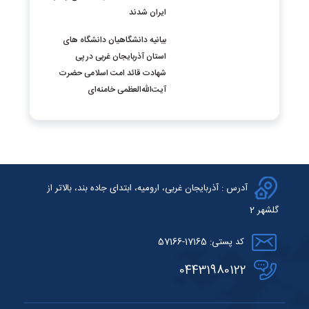
ایران شدند
بيانيه دانشگاهیان دانشگاه های
استان آذربایجان غربی در پی
شهادت قائد امت اسلامی حضرت
آیت‌الله‌العظمی خامنه‌ای
آدرس : آذربایجان غربی، ارومیه، ابتدای جاده بند، بالاتر از
گلشهر 2
کد پستی: 17165-57166
04431980122