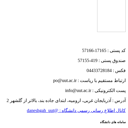
کد پستی : 17165-57166
صندوق پستی : 419-57155
فکس : 04433728184
ارتباط مستقیم با ریاست : po@uut.ac.ir
پست الکترونیکی : info@uut.ac.ir
آدرس : آذربایجان غربی، ارومیه، ابتدای جاده بند، بالاتر از گلشهر 2
کانال اطلاع رسانی رسمی دانشگاه : @daneshgah_uut
سامانه های دانشگاه