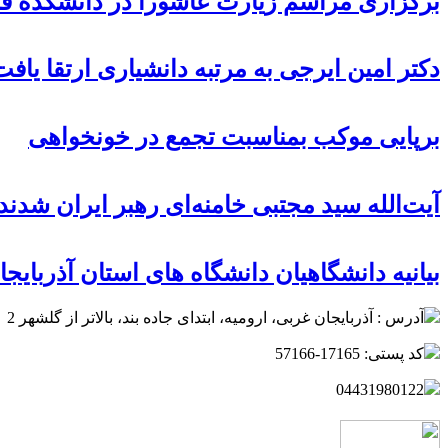
برگزاری مراسم زیارت عاشورا در دانشکده 
دکتر امین ایرجی به مرتبه دانشیاری ارتقا یافت
برپایی موکب بمناسبت تجمع در خونخواهی
آیت‌الله سید مجتبی خامنه‌ای رهبر ایران شدند
بيانيه دانشگاهیان دانشگاه های استان آذربای
آدرس : آذربایجان غربی، ارومیه، ابتدای جاده بند، بالاتر از گلشهر 2
کد پستی: 17165-57166
04431980122