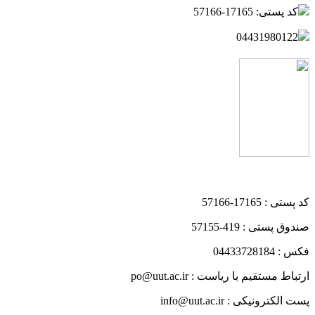
کد پستی: 17165-57166
04431980122
کد پستی : 17165-57166
صندوق پستی : 419-57155
فکس : 04433728184
ارتباط مستقیم با ریاست : po@uut.ac.ir
پست الکترونیکی : info@uut.ac.ir