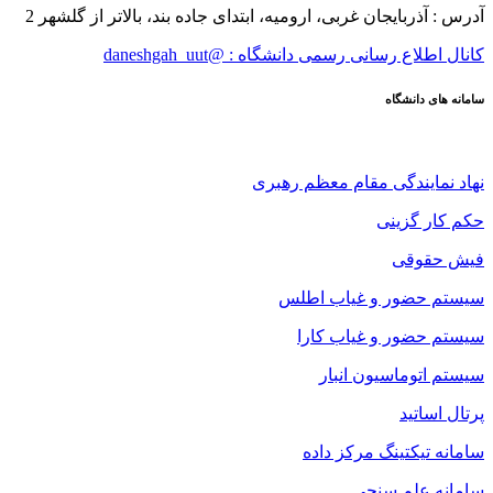
آدرس : آذربایجان غربی، ارومیه، ابتدای جاده بند، بالاتر از گلشهر 2
کانال اطلاع رسانی رسمی دانشگاه : @daneshgah_uut
سامانه های دانشگاه
نهاد نمایندگی مقام معظم رهبری
حکم کار گزینی
فیش حقوقی
سیستم حضور و غیاب اطلس
سیستم حضور و غیاب کارا
سیستم اتوماسیون انبار
پرتال اساتید
سامانه تیکتینگ مرکز داده
سامانه علم سنجی