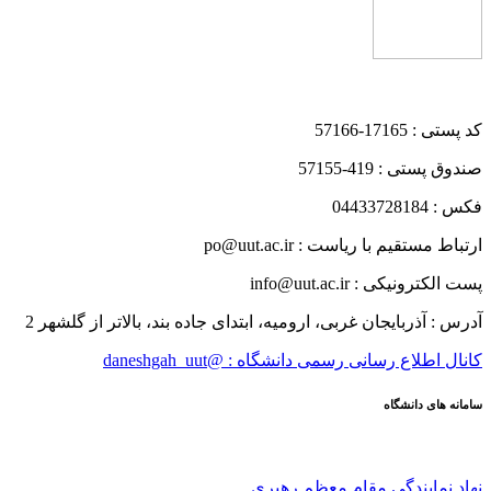
کد پستی : 17165-57166
صندوق پستی : 419-57155
فکس : 04433728184
ارتباط مستقیم با ریاست : po@uut.ac.ir
پست الکترونیکی : info@uut.ac.ir
آدرس : آذربایجان غربی، ارومیه، ابتدای جاده بند، بالاتر از گلشهر 2
کانال اطلاع رسانی رسمی دانشگاه : @daneshgah_uut
سامانه های دانشگاه
نهاد نمایندگی مقام معظم رهبری