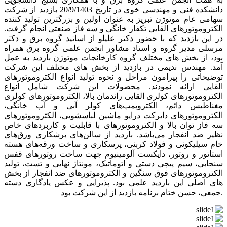
دانشکده فنی و مهندسی خوی در تاریخ 20/9/1403 بازدید از شرکت
سهامی عام موتوژن تبریز به عنوان اولین و بزرگترین تولید کننده
الکتروموتورهای القایی تکفاز خانگی و سه فاز صنعتی انجام گرفت.
در این بازدید که با حضور دکتر علیلو از اساتید گروه برق و دکتر
مرسلی مدیر گروه و استاد مشاور انجمن علمی گروه برق همراه
بود، از بخش های مختلف گروه کارخانجات موتوژن بازدید به عمل
آمد. مهندس ندیمی در بازدید از بخش های مختلف این شرکت
توضیحاتی را پیرامون مراحل و نحوه تولید انواع الکتروموتورهای
القایی ارائه نمودند. محصولات این شرکت شامل انواع
الکتروموتورهای کولری القایی راندمان بالا، الکتروموتورهای کولری
مغناطیس دائم، الکتروپمپ‌های کولر آبی و آب خانگی،
الکتروموتورهای دایرکت درایو ماشین لباسشویی، الکتروموتورهای
سه فاز توان بالا و الکتروموتورهای با قابلیت و کاربردهای خاص
نظیر ضد انفجار می‌باشد. بازدید از سالن‌های برشکاری ورق‌های
خام سیلیکونی و فولاد کربنی، پرسکاری و ساخت ورقه‌های هسته
استاتور و روتور، دایکست آلومینیوم جهت ساخت روتورهای قفس
سنجابی، سیم پیچی‌ دستی و اتوماتیک، مونتاژ نهایی و تست، تولید
الکتروموتورهای فوق سنگین و الکتروموتورهای ضد انفجار از بخش
های اصلی این بازدید علمی بود. پذیرایی و عکس یادگاری دسته
جمعی، حسن ختام برنامه بازدید از این شرکت بود.