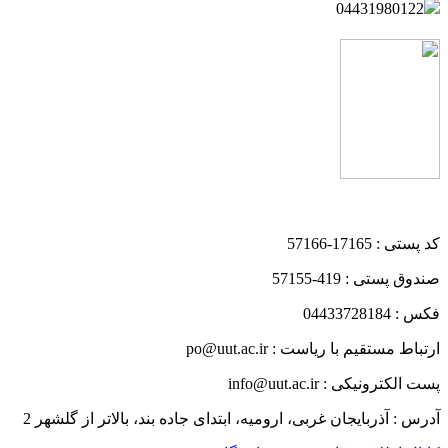
04431980122
کد پستی : 17165-57166
صندوق پستی : 419-57155
فکس : 04433728184
ارتباط مستقیم با ریاست : po@uut.ac.ir
پست الکترونیکی : info@uut.ac.ir
آدرس : آذربایجان غربی، ارومیه، ابتدای جاده بند، بالاتر از گلشهر 2