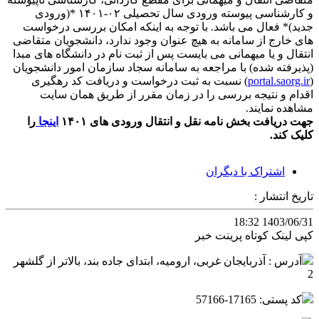
و کارشناسی پیوسته ورودی سال تحصیلی ۰۲-۱۴۰۱ *(ورودی
جدید)* فعال می باشد. با توجه به اینکه امکان بررسی درخواست
های خارج از سامانه به هیچ عنوان وجود ندارد، دانشجویان متقاضی
انتقال و یا میهمانی می بایست پس از ثبت نام در دانشگاه های مبدا
(پذیرفته شده) با مراجعه به سامانه سجاد سازمان امور دانشجویان
(
portal.saorg.ir
) نسبت به ثبت درخواست و دریافت کد رهگیری
اقدام و نتیجه بررسی را در زمان مقرر از طریق‌ همان‌ سایت‌
مشاهده‌ نمایند.
جهت دریافت بخش نامه نقل و انتقال ورودی های ۱۴۰۱
اینجا
را
کلیک کند.
اشتراک با دیگران
تاریخ انتشار :
1403/06/31 18:32
کپی لینک کوتاه
پرینت خبر
آدرس : آذربایجان غربی، ارومیه، ابتدای جاده بند، بالاتر از گلشهر
2
کد پستی: 17165-57166