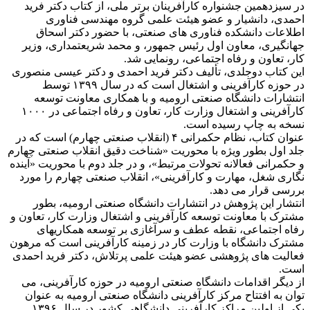
در سیزدهمین جشنواره کارآفرینان برتر ملی، از کتاب دکتر فرید
احمدی، دانشیار و عضو هیئت علمی گروه مهندسی فناوری
اطلاعات دانشکده فناوری های صنعتی، با حضور دکتر اسحاق
جهانگیری، معاون اول رئیس جمهور، و محمد شریعتمداری، وزیر
کار، تعاون و رفاه اجتماعی، رونمایی شد.
این کتاب دوجلدی، تألیف دکتر فرید احمدی و دکتر عیسی منصوری
در حوزه کارآفرینی و اشتغال است که در سال ۱۳۹۹ توسط
انتشارات دانشگاه صنعتی ارومیه و با همکاری معاونت توسعه
کارآفرینی و اشتغال وزارت کار، تعاون و رفاه اجتماعی در ۱۰۰۰
نسخه به چاپ رسیده است.
عنوان کتاب، نظام حکمرانی ۴ (انقلاب صنعتی چهارم) است که در
جلد اول بطور ویژه با محوریت «شناخت دقیق انقلاب صنعتی چهارم
و حکمرانی فعالانه تحولات مرتبط»، و در جلد دوم با محوریت «آینده
نگاری شغل، مهارت و کارآفرینی»، انقلاب صنعتی چهارم را مورد
بررسی قرار می دهد.
انتشار این پژوهش در انتشارات دانشگاه صنعتی ارومیه، بطور
مشترک با معاونت توسعه کارآفرینی و اشتغال وزارت کار، تعاون و
رفاه اجتماعی، نقطه عطف و سرآغازی بر توسعه همکاریهای
مشترک دانشگاه با وزارت کار در زمینه کارآفرینی است که مرهون
فعالیت های پژوهشی عضو هیئت علمی پرتلاش، دکتر فرید احمدی
است.
از دیگر اقدامات دانشگاه صنعتی ارومیه در حوزه کارآفرینی، می
توان به افتتاح مرکز کارآفرینی دانشگاه صنعتی ارومیه به عنوان
یکی از اولین مراکز کارآفرینی دانشگاهی کشور در سال ۱۳۹۶