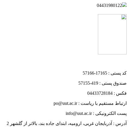
04431980122
کد پستی : 17165-57166
صندوق پستی : 419-57155
فکس : 04433728184
ارتباط مستقیم با ریاست : po@uut.ac.ir
پست الکترونیکی : info@uut.ac.ir
آدرس : آذربایجان غربی، ارومیه، ابتدای جاده بند، بالاتر از گلشهر 2