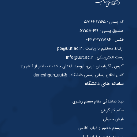
کد پستی : 17165-57166
صندوق پستی : 419-57155
فکس : 04433728184
ارتباط مستقیم با ریاست : po@uut.ac.ir
پست الکترونیکی : info@uut.ac.ir
آدرس : آذربایجان غربی، ارومیه، ابتدای جاده بند، بالاتر از گلشهر 2
کانال اطلاع رسانی رسمی دانشگاه : @daneshgah_uut
سامانه های دانشگاه
نهاد نمایندگی مقام معظم رهبری
حکم کار گزینی
فیش حقوقی
سیستم حضور و غیاب اطلس
سیستم حضور و غیاب کارا