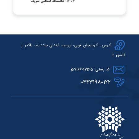
1404- دانشگاه صنعتی شریف
آدرس : آذربایجان غربی، ارومیه، ابتدای جاده بند، بالاتر از
گلشهر 2
کد پستی: 17165-57166
04431980122