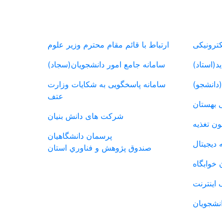
انشجویی
پیوندهای مفید
کترونیکی
ارتباط با قائم مقام محترم وزیر علوم
د(استاد)
سامانه جامع امور دانشجویان(سجاد)
(دانشجو)
سامانه پاسخگویی به شکایات وزارت
عتف
 بهستان
شرکت های دانش بنیان
ون تغذیه
پرسمان دانشگاهیان
ه دیجیتال
صندوق پژوهش و فناوري استان
 خوابگاه
 اینترنت
نشجویان