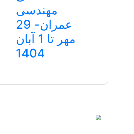
مهندسی
عمران- 29
مهر تا 1 آبان
1404
آدرس : آذربایجان غربی، ارومیه، ابتدای جاده بند، ب